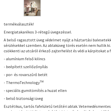
termékválaszték!
Energiatakarékos 3-rétegű üvegezéssel.
A belső ragasztott üveg védelmet nyújt a háztartási balesetekk
sérülésekkel szemben. Az ablaküveg törés esetén nem hullik ki
csökkenti az utcáról érkező zajterhelést és védi a kárpitokat a 
- alumínium felső kilincs
- beépített szellőzőnyílás
- por- és rovarszűrő betét
TM
- ThermoTechnology
- speciális gumitömítés a huzat ellen
- belső biztonsági üveg
Esztétikus, tartós fafelületű tetőtéri ablak. Vetemedésmentes