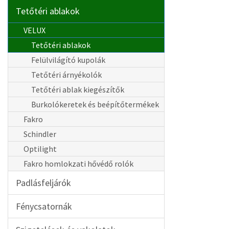
Tetőtéri ablakok
VELUX
Tetőtéri ablakok
Felülvilágító kupolák
Tetőtéri árnyékolók
Tetőtéri ablak kiegészítők
Burkolókeretek és beépítőtermékek
Fakro
Schindler
Optilight
Fakro homlokzati hővédő rolók
Padlásfeljárók
Fénycsatornák