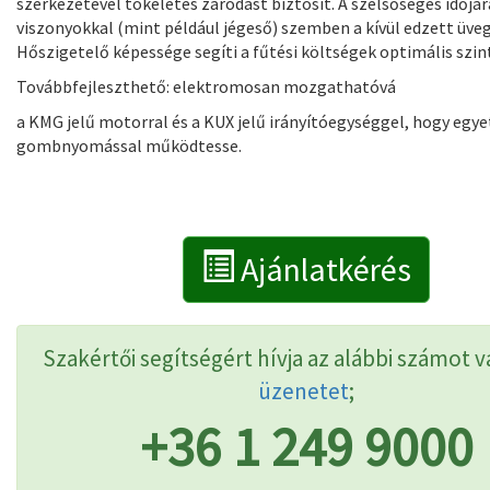
szerkezetével tökéletes záródást biztosít. A szélsőséges időjár
viszonyokkal (mint például jégeső) szemben a kívül edzett üveg
Hőszigetelő képessége segíti a fűtési költségek optimális szin
Továbbfejleszthető:
elektromosan mozgathatóvá
a KMG jelű motorral és a KUX jelű irányítóegységgel, hogy
egye
gombnyomással működtesse.
Ajánlatkérés
Szakértői segítségért hívja az alábbi számot v
üzenetet
;
+36 1 249 9000