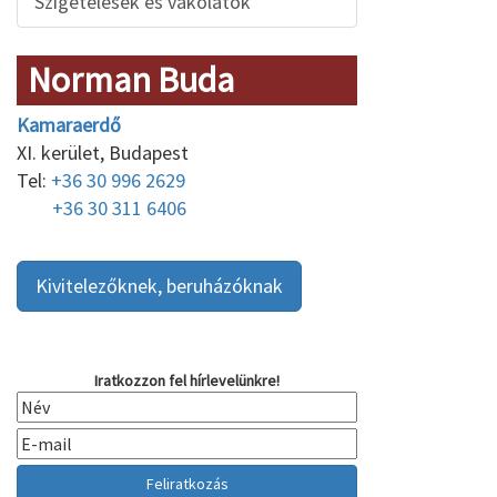
Szigetelések és vakolatok
Norman Buda
Kamaraerdő
XI. kerület, Budapest
Tel:
+36 30 996 2629
+36 30 311 6406
Kivitelezőknek, beruházóknak
Iratkozzon fel hírlevelünkre!