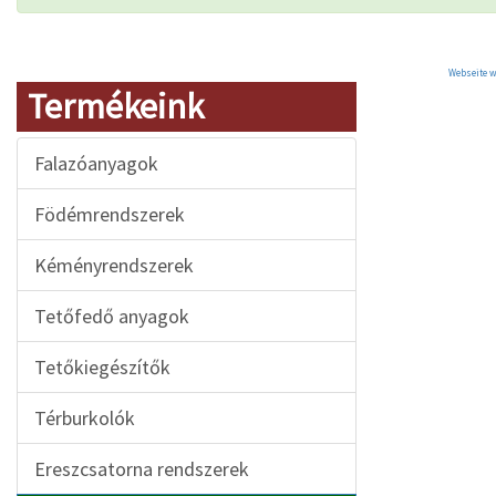
Webseite w
Termékeink
Falazóanyagok
Födémrendszerek
Kéményrendszerek
Tetőfedő anyagok
Tetőkiegészítők
Térburkolók
Ereszcsatorna rendszerek