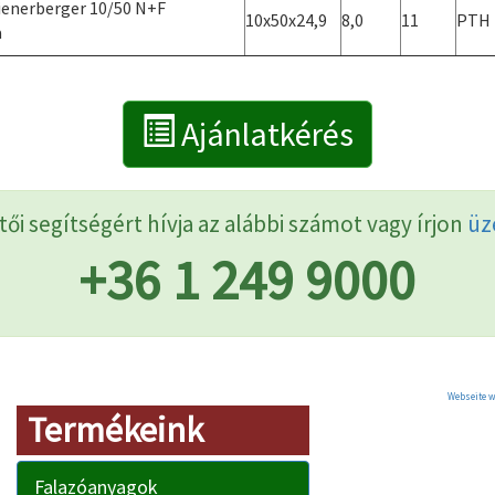
enerberger 10/50 N+F
10x50x24,9
8,0
11
PTH
a
Ajánlatkérés
ői segítségért hívja az alábbi számot vagy írjon
üz
+36 1 249 9000
Webseite w
Termékeink
Falazóanyagok