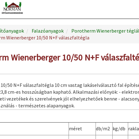
ítőanyagok
Falazóanyagok
Porotherm Wienerberger téglá
m Wienerberger 10/50 N+F válaszfaltégla
rm Wienerberger 10/50 N+F válaszfalté
10/50 N+F válaszfaltégla 10 cm vastag lakáselválasztó fal építés
23,8 cm-es hosszúságban kapható. Alkalmazási előnyök: - elektr
ti vezetékek és szerelvények jól elhelyezhetőek benne - alacson
ználás - természetes alapanyagok.
méret
db/m2
kg/db
rakl