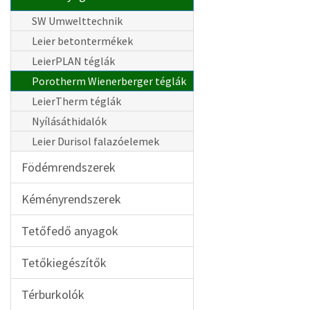
SW Umwelttechnik
Leier betontermékek
LeierPLAN téglák
Porotherm Wienerberger téglák
LeierTherm téglák
Nyílásáthidalók
Leier Durisol falazóelemek
Födémrendszerek
Kéményrendszerek
Tetőfedő anyagok
Tetőkiegészítők
Térburkolók