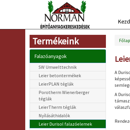
Kezd
Termékeink
Főla
Falazóanyagok
Leie
SW Umwelttechnik
A Duris
Leier betontermékek
képessé
LeierPLAN téglák
semlege
Porotherm Wienerberger
A Duris
téglák
támaszt
LeierTherm téglák
válaszf
Nyílásáthidalók
Rendez
Leier Durisol falazóelemek