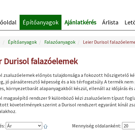
őoldal
Építőanyagok
Ajánlatkérés
Árlista
Let
p
Építőanyagok
Falazóanyagok
Leier Durisol falazóelem
r Durisol falazóelemek
ol zsaluzóelemek előnyös tulajdonsága a fokozott hőszigetelő ké
g, jó páraáteresztő képesség és a kis térfogatsúly. A termék nem
s, környezetbarát alapanyagakból készül, ellenáll az időjárás és
ol magasépítő rendszer 9 különböző kézi zsaluzóelem típust fogl
ott követelmények szerint a Durisol rendszert egyaránt kínál zs
alakhoz.
és:
Mennyiség oldalanként: