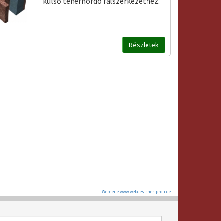
külső teherhordó falszerkezethez.
Részletek
Webseite www.webdesigner-profi.de