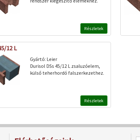
rendszer kiegészítő elemekhez.
Részletek
45/12 L
Gyártó:
Leier
Durisol DSs 45/12 L zsaluzóelem,
külső teherhordó falszerkezethez.
Részletek