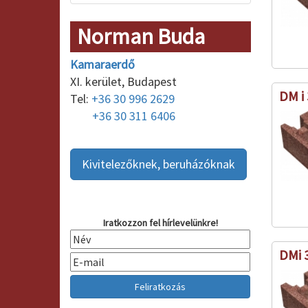
Norman Buda
Kamaraerdő
XI. kerület, Budapest
DM i 
Tel:
+36 30 996 2629
+36 30 311 6406
Kivitelezőknek, beruházóknak
Iratkozzon fel hírlevelünkre!
DMi 