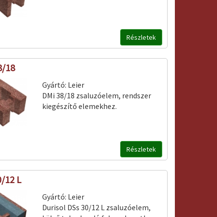
Részletek
8/18
Gyártó:
Leier
DMi 38/18 zsaluzóelem, rendszer
kiegészítő elemekhez.
Részletek
0/12 L
Gyártó:
Leier
Durisol DSs 30/12 L zsaluzóelem,