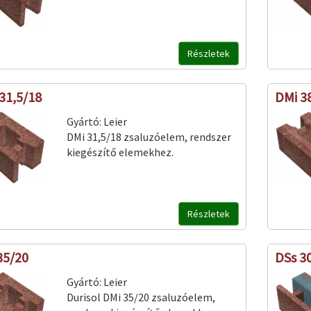
Részletek
31,5/18
DMi 3
Gyártó:
Leier
DMi 31,5/18 zsaluzóelem, rendszer
kiegészítő elemekhez.
Részletek
35/20
DSs 3
Gyártó:
Leier
Durisol DMi 35/20 zsaluzóelem,