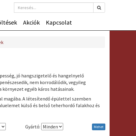
öltések
Akciók
Kapcsolat
ek
pesség, jó hangszigetelő és hangelnyelő
 penészesedik, nem korrodálódik, vegyileg
 a környezet egyéb káros hatásainak.
al magába. A létesítendő épülettel szemben
aluelemet külső és belső teherhordó falakhoz és
Gyártó:
Mehet