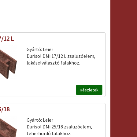
7/12 L
Gyártó:
Leier
Durisol DMi 17/12 L zsaluzóelem,
lakáselválasztó falakhoz.
Részletek
5/18
Gyártó:
Leier
Durisol DMi 25/18 zsaluzóelem,
teherhordó falakhoz.