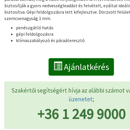
biztosítják a gyors nedvességleadást és felvételt, ezáltal ideál
biztosítva. Gépi feldolgozásra lett kifejlesztve. Dörzsölt felül
szemcsenagyság 1 mm.
penészgátló hatás
gépi feldolgozásra
klímaszabályozó és páraáteresztő
Ajánlatkérés
Szakértői segítségért hívja az alábbi számot v
üzenetet
;
+36 1 249 9000