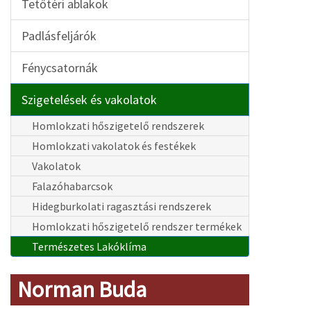
Tetőtéri ablakok
Padlásfeljárók
Fénycsatornák
Szigetelések és vakolatok
Homlokzati hőszigetelő rendszerek
Homlokzati vakolatok és festékek
Vakolatok
Falazóhabarcsok
Hidegburkolati ragasztási rendszerek
Homlokzati hőszigetelő rendszer termékek
Természetes Lakóklíma
Norman Buda