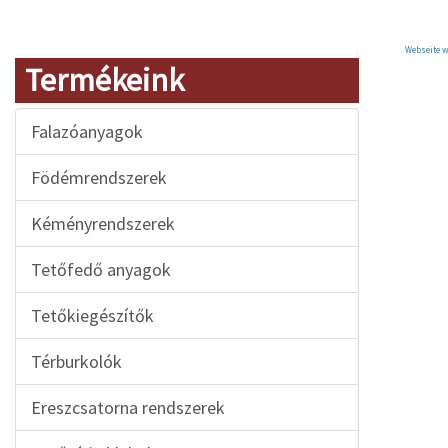
Webseite w
Termékeink
Falazóanyagok
Födémrendszerek
Kéményrendszerek
Tetőfedő anyagok
Tetőkiegészítők
Térburkolók
Ereszcsatorna rendszerek