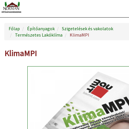
Főlap
Építőanyagok
Szigetelések és vakolatok
Természetes Lakóklíma
KlimaMPI
KlimaMPI