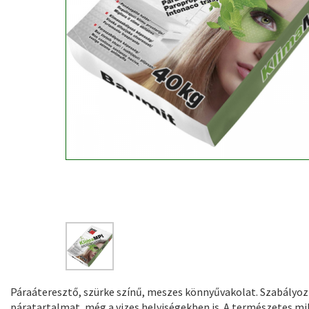
Páraáteresztő, szürke színű, meszes könnyűvakolat. Szabályozz
páratartalmat, még a vizes helyiségekben is. A természetes m