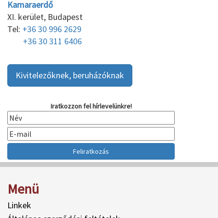
Kamaraerdő
XI. kerület, Budapest
Tel:
+36 30 996 2629
+36 30 311 6406
Kivitelezőknek, beruházóknak
Iratkozzon fel hírlevelünkre!
Menü
Linkek